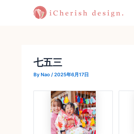
内
投
容
稿
を
ナ
ス
ビ
キ
ゲ
ッ
ー
プ
シ
ョ
七五三
ン
By
Nao
/
2025年6月17日